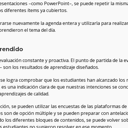
resentaciones –como PowerPoint–, se puede repetir la misma
 los diferentes ítems ya cubiertos.
strarse nuevamente la agenda entera y utilizarla para realiz
rendieron el tema del día.
prendido
valuación constante y proactiva. El punto de partida de la e
a– son los resultados de aprendizaje diseñados.
i se logra comprobar que los estudiantes han alcanzado los 
a es una indicación clara de que nuestras intenciones se con
prendizajes de calidad.
ación, se pueden utilizar las encuestas de las plataformas d
es son de opción múltiple y se pueden preparar con antelació
o los diferentes bloques de contenidos, se puede volver so
os estudiantes no supieron resolver en ese momento.