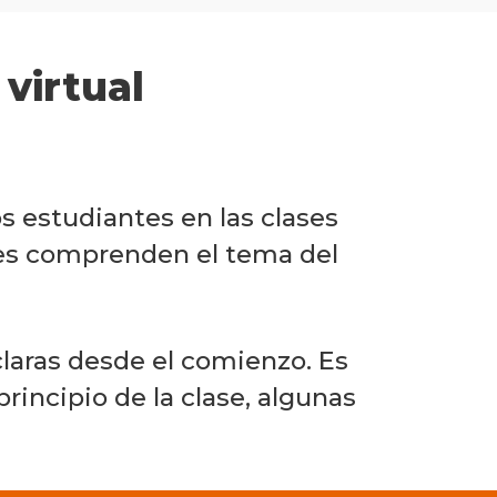
Fichas
 virtual
prácticas
para
la
docencia
online
os estudiantes en las clases
ntes comprenden el tema del
Preparar
Enseñar
 claras desde el comienzo. Es
rincipio de la clase, algunas
Evaluar