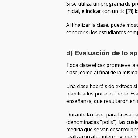
Si se utiliza un programa de p
inicial, e indicar con un tic [☑]
Al finalizar la clase, puede mo
conocer si los estudiantes comp
d) Evaluación de lo a
Toda clase eficaz promueve la e
clase, como al final de la mism
Una clase habrá sido exitosa s
planificados por el docente. Es
enseñanza, que resultaron en a
Durante la clase, para la evalu
(denominadas “polls”), las cual
medida que se van desarrolland
realizaron al comienzo y que l