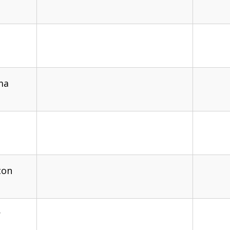
ma
con
r