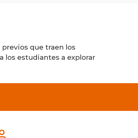
Fichas
prácticas
para
la
 previos que traen los
docencia
a los estudiantes a explorar
online
Preparar
Enseñar
Evaluar