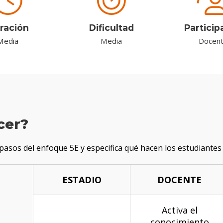
ración
Dificultad
Particip
Media
Media
Docen
cer?
s pasos del enfoque 5E y especifica qué hacen los estudiante
ESTADIO
DOCENTE
Activa el
conocimiento