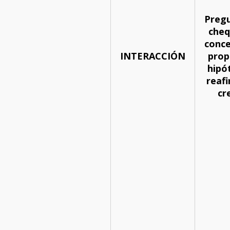
Pregu
cheq
conce
INTERACCIÓN
prop
hipót
reafi
cr