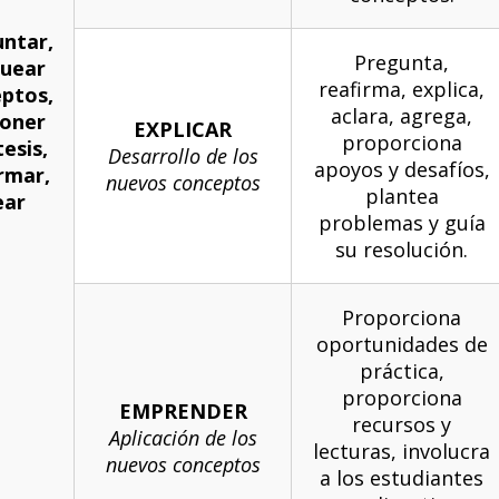
ntar,
Pregunta,
uear
reafirma, explica,
ptos,
aclara, agrega,
oner
EXPLICAR
proporciona
esis,
Desarrollo de los
apoyos y desafíos,
rmar,
nuevos conceptos
plantea
ear
problemas y guía
su resolución.
Proporciona
oportunidades de
práctica,
proporciona
EMPRENDER
recursos y
Aplicación de los
lecturas, involucra
nuevos conceptos
a los estudiantes