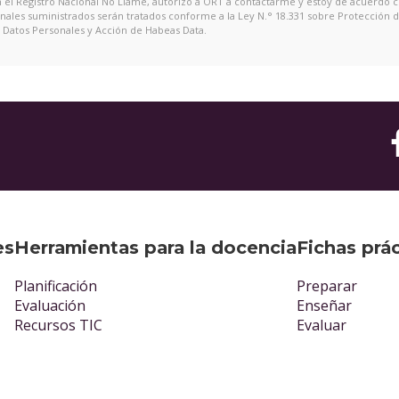
en el Registro Nacional No Llame, autorizo a ORT a contactarme y estoy de acuerdo 
onales suministrados serán tratados conforme a la Ley N.° 18.331 sobre Protección 
Datos Personales y Acción de Habeas Data.
es
Herramientas para la docencia
Fichas prá
Planificación
Preparar
Evaluación
Enseñar
Recursos TIC
Evaluar