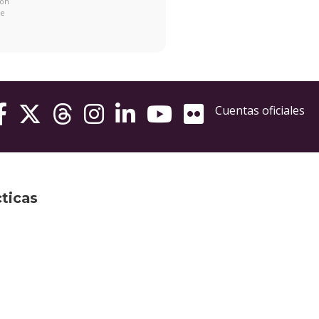
con
de
Cuentas oficiales
cticas