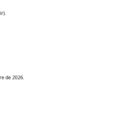
Formulario
de
r).
inscripción
re de 2026.