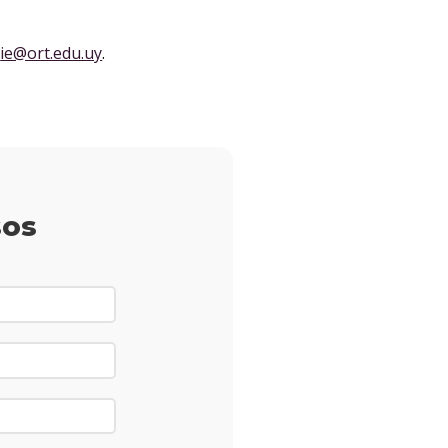
o
ie@ort.edu.uy
.
sos