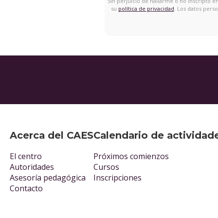
Sin perjuicio de hallarme o no inscripto 
su
política de privacidad
. Los datos pers
Acerca del CAES
Calendario de actividad
El centro
Próximos comienzos
Autoridades
Cursos
Asesoría pedagógica
Inscripciones
Contacto