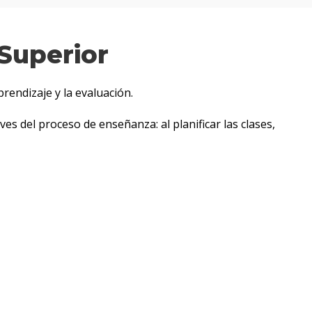
Calendario
Superior
de
actividades
prendizaje y la evaluación.
Próximos
s del proceso de enseñanza: al planificar las clases,
comienzos
Actividades
permanentes
Certificaciones
Últimas
actividades