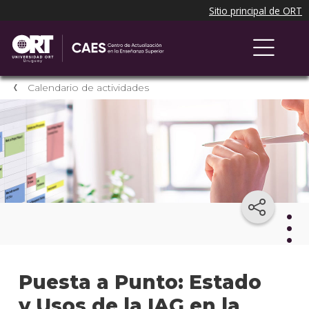
Calendario de actividades
Cale
Puesta a Punto: Estado
de
acti
y Usos de la IAG en la