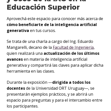
Educación Superior
Próxi
comie
Aprovechá este espacio para conocer más acerca de
cómo beneficiarte de la inteligencia artificial
Activ
perm
generativa
en tus cursos.
Certif
Se trata de una charla a cargo del Ing. Eduardo
Mangarelli, decano de la
Facultad de Ingeniería
,
Últim
quien realizará una
actualización de los últimos
activ
avances
en materia de inteligencia artificial
generativa y compartirá las claves para aplicar dicha
Formu
herramienta en las clases.
de
inscri
Durante la exposición ―
dirigida a todos los
docentes
de la Universidad ORT Uruguay―, se
presentarán ejemplos prácticos, y se abrirá un
espacio para preguntas y para el intercambio entre
los participantes.