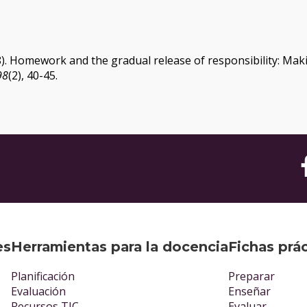
s
08). Homework and the gradual release of responsibility: Maki
98
(2), 40-45.
es
Herramientas para la docencia
Fichas prá
Planificación
Preparar
Evaluación
Enseñar
Recursos TIC
Evaluar