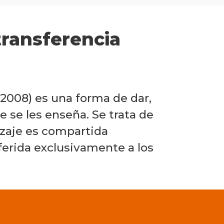
Fichas
transferencia
prácticas
para
la
docencia
online
 2008) es una forma de dar,
 se les enseña. Se trata de
Preparar
izaje es compartida
sferida exclusivamente a los
Enseñar
Evaluar